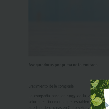
Aseguradoras por prima neta emitada
Crecimiento de la compañía
La compañía nace en 1995 de la visión del Dr
soluciones financieras que respalden a sus clien
apertura de oficinas en Quito y Guayaquil. Segur