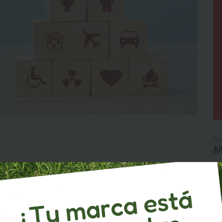
No
M
. Fidel Egas, quién se da cuenta que el banco necesita
tes. Se constituye la aseguradora Seguros del Pichincha con
os del Pichincha ha tenido varios hitos durante sus 28 años