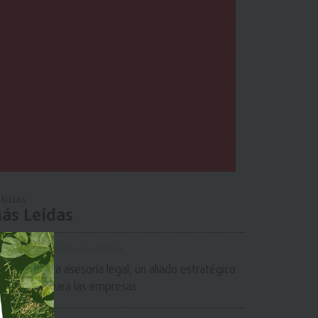
ticias
ás Leídas
Business culture
La asesoría legal, un aliado estratégico
para las empresas