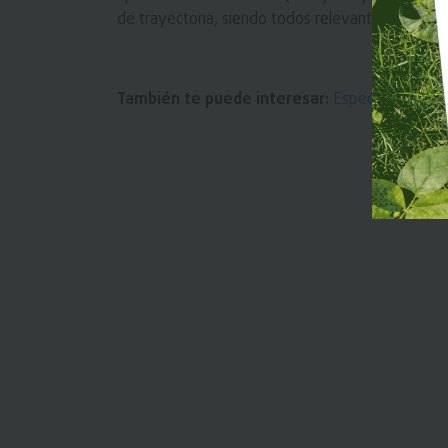
de trayectoria, siendo todos relevantes para el 
También te puede interesar:
Especial seguros