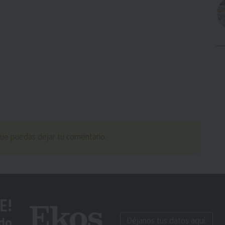
ue puedas dejar tu comentario.
E!
ido
Déjanos tus datos aquí.