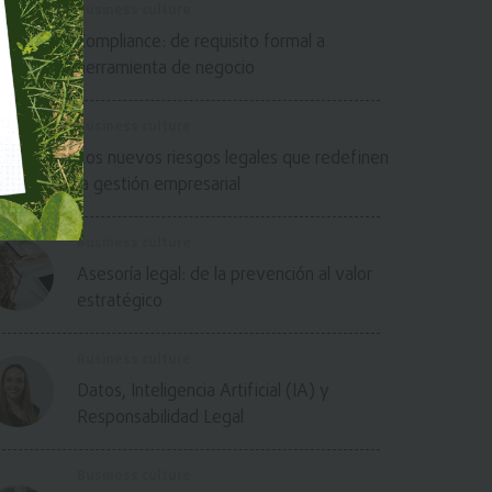
Business culture
Compliance: de requisito formal a
herramienta de negocio
Business culture
Los nuevos riesgos legales que redefinen
la gestión empresarial
Business culture
Asesoría legal: de la prevención al valor
estratégico
Business culture
Datos, Inteligencia Artificial (IA) y
Responsabilidad Legal
Business culture