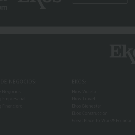
um
 DE NEGOCIOS:
EKOS:
e Negocios
Ekos Violeta
g Empresarial
Ekos Travel
g Financiero
Ekos Bienestar
Ekos Construcción
Great Place to Work® Ecuador