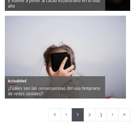
y vuelve a poner al cacao ecuatoriano en lo más
alto
Actualidad
¿Cuáles son las consecuencias del uso temprano
de redes sociales?
«
‹
1
2
3
›
»