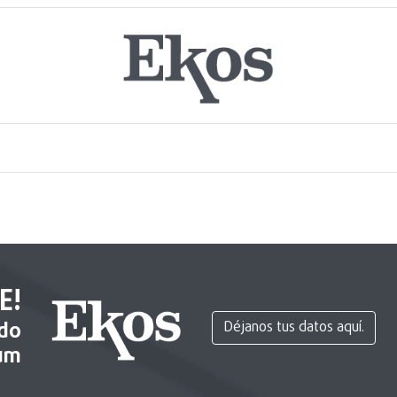
E!
ido
Déjanos tus datos aquí.
um