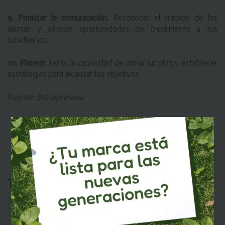
9. Priorizar la comunicación.
 Reconocer el trabajo de los 
demás y ofrecer oportunidades de crecimiento a tus 
subalternos.
10. Planear. 
Tener la capacidad de armar un plan y establecer 
estrategias para alcanzar los objetivos.
Fuente: Entrepreneur
Tags:
Pulso empresarial