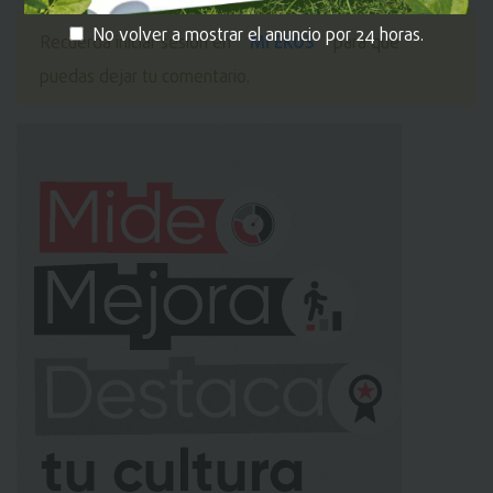
No volver a mostrar el anuncio por 24 horas.
MI EKOS
Recuerda iniciar sesión en
para que
puedas dejar tu comentario.