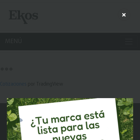
MENÚ
Cotizaciones
por TradingView