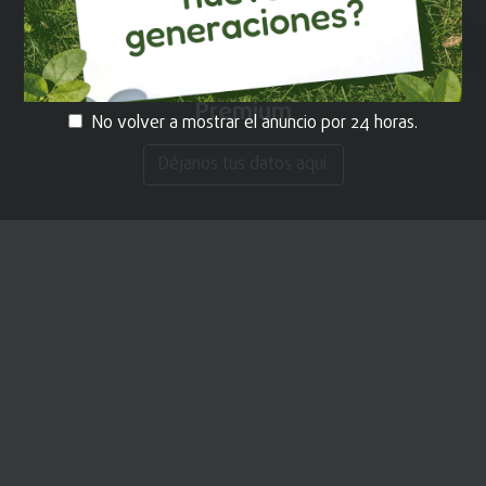
¡REGÍSTRATE!
y recibe contenido
Premium
No volver a mostrar el anuncio por 24 horas.
Déjanos tus datos aquí.