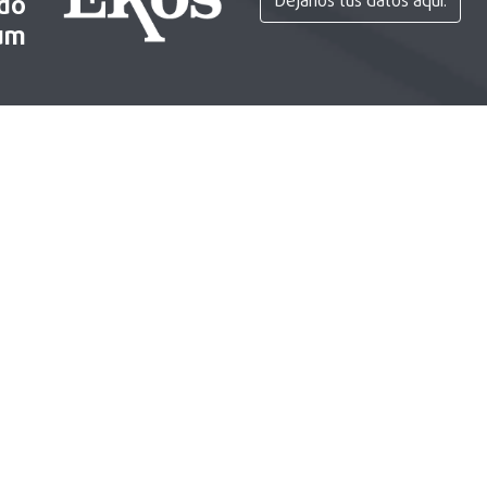
ido
Déjanos tus datos aquí.
um