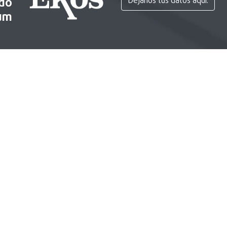
ido
Déjanos tus datos aquí.
um