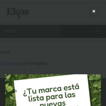
MENÚ
Cotizaciones
por TradingView