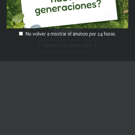
¡REGÍSTRATE!
y recibe contenido
Premium
No volver a mostrar el anuncio por 24 horas.
Déjanos tus datos aquí.