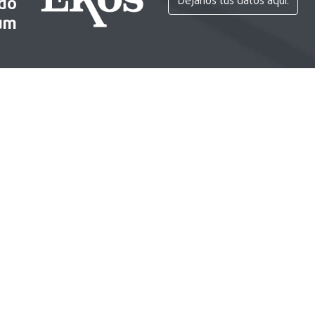
ido
Déjanos tus datos aquí.
um