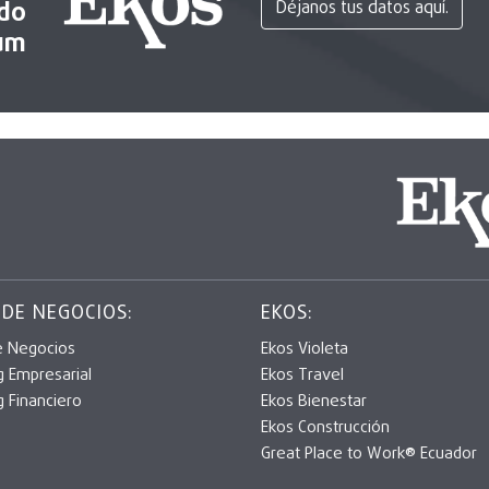
ido
Déjanos tus datos aquí.
um
 DE NEGOCIOS:
EKOS:
e Negocios
Ekos Violeta
g Empresarial
Ekos Travel
g Financiero
Ekos Bienestar
Ekos Construcción
Great Place to Work® Ecuador