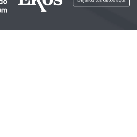
ido
Déjanos tus datos aquí.
um