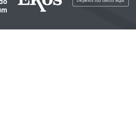
ido
Déjanos tus datos aquí.
um