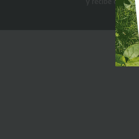
y recibe conten
Premi