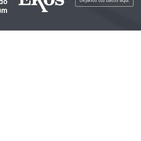
ido
Déjanos tus datos aquí.
um