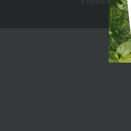
y recibe conten
Premi