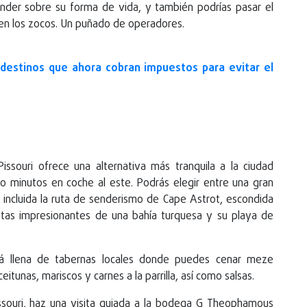
render sobre su forma de vida, y también podrías pasar el
en los zocos. Un puñado de operadores.
destinos que ahora cobran impuestos para evitar el
issouri ofrece una alternativa más tranquila a la ciudad
30 minutos en coche al este. Podrás elegir entre una gran
i, incluida la ruta de senderismo de Cape Astrot, escondida
stas impresionantes de una bahía turquesa y su playa de
tá llena de tabernas locales donde puedes cenar meze
itunas, mariscos y carnes a la parrilla, así como salsas.
ssouri, haz una visita guiada a la bodega G Theophamous