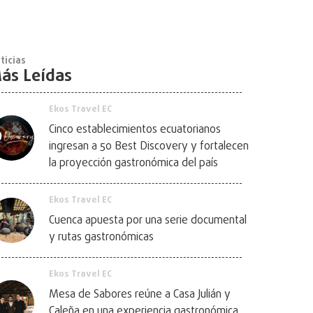
ticias
ás Leídas
Ekos Travel EC
Cinco establecimientos ecuatorianos
ingresan a 50 Best Discovery y fortalecen
la proyección gastronómica del país
Ekos Travel EC
Cuenca apuesta por una serie documental
y rutas gastronómicas
Ekos Travel EC
Mesa de Sabores reúne a Casa Julián y
Caleña en una experiencia gastronómica