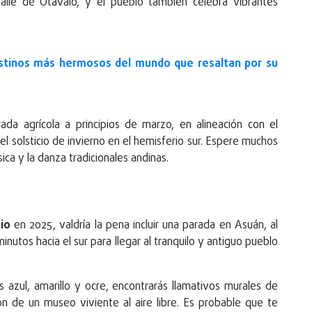
valle de Otavalo, y el pueblo también celebra vibrantes
stinos más hermosos del mundo que resaltan por su
da agrícola a principios de marzo, en alineación con el
el solsticio de invierno en el hemisferio sur. Espere muchos
ca y la danza tradicionales andinas.
io
en 2025, valdría la pena incluir una parada en Asuán, al
inutos hacia el sur para llegar al tranquilo y antiguo pueblo
 azul, amarillo y ocre, encontrarás llamativos murales de
ón de un museo viviente al aire libre. Es probable que te