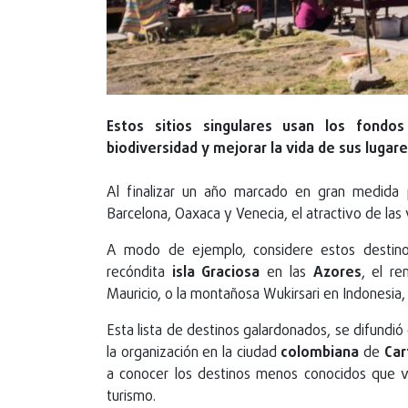
Estos sitios singulares usan los fondo
biodiversidad y mejorar la vida de sus lugar
Al finalizar un año marcado en gran medida 
Barcelona, Oaxaca y Venecia, el atractivo de la
A modo de ejemplo, considere estos destino
recóndita
isla
Graciosa
en las
Azores
, el r
Mauricio, o la montañosa Wukirsari en Indonesia,
Esta lista de destinos galardonados, se difundió
la organización en la ciudad
colombiana
de
Car
a conocer los destinos menos conocidos que va
turismo.