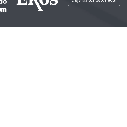
ido
Déjanos tus datos aquí.
um