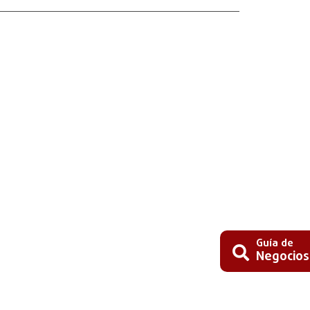
Guía de
Negocios
Busc