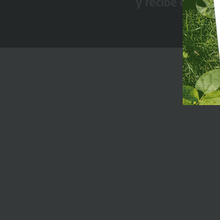
y recibe conten
Premi