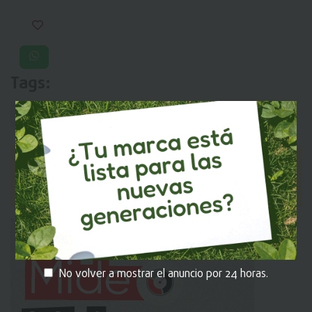
Tags:
Actualidad
Publirreportaje
Recomendados
MI EKOS
Recuerda iniciar sesión en
para que
puedas dejar tu comentario.
No volver a mostrar el anuncio por 24 horas.