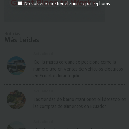
No volver a mostrar el anuncio por 24 horas.
Noticias
Más Leídas
Actualidad
Kia, la marca coreana se posiciona como la
número uno en ventas de vehículos eléctricos
en Ecuador durante julio
Actualidad
Las tiendas de barrio mantienen el liderazgo en
las compras de alimentos en Ecuador
Actualidad