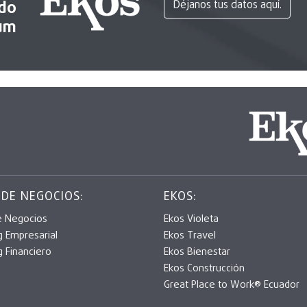
ido
Déjanos tus datos aquí.
um
 DE NEGOCIOS:
EKOS:
e Negocios
Ekos Violeta
g Empresarial
Ekos Travel
g Financiero
Ekos Bienestar
Ekos Construcción
Great Place to Work® Ecuador