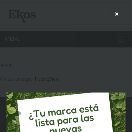
MENÚ
Cotizaciones
por TradingView