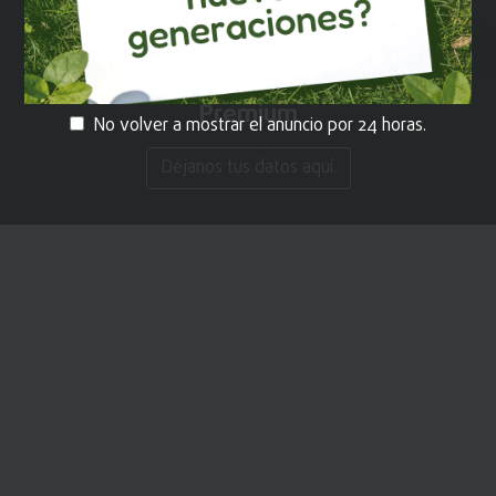
¡REGÍSTRATE!
y recibe contenido
Premium
No volver a mostrar el anuncio por 24 horas.
Déjanos tus datos aquí.