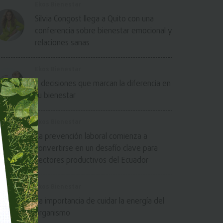
Ekos Bienestar
Silvia Congost llega a Quito con una
conferencia sobre bienestar emocional y
relaciones sanas
Ekos Bienestar
5 decisiones que marcan la diferencia en
tu bienestar
Ekos Bienestar
La prevención laboral comienza a
convertirse en un desafío clave para
sectores productivos del Ecuador
Ekos Bienestar
La importancia de cuidar la energía del
organismo