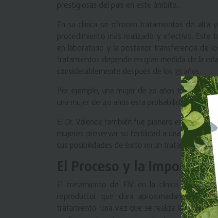
prestigiosas del país en este ámbito.
En su clínica se ofrecen tratamientos de alta y
procedimiento más realizado y efectivo. Este tr
en laboratorio y la posterior transferencia de l
tratamientos depende en gran medida de la edad 
considerablemente después de los 35 años.
Por ejemplo, una mujer de 20 años tiene una pr
una mujer de 40 años esta probabilidad disminu
El Dr. Valencia también fue pionero en Ecuador e
mujeres preservar su fertilidad a una edad temp
sus posibilidades de éxito en un tratamiento de 
El Proceso y la Importanc
El tratamiento de FIV en la clínica del Dr. 
reproductor que dura aproximadamente 10 dí
tratamiento. Una vez que se realiza la transfere