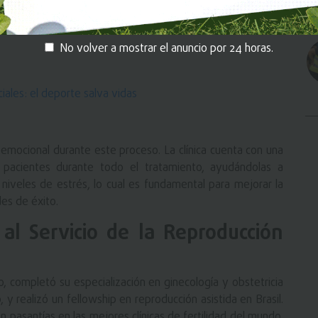
e sangre. En caso de que no se logre el embarazo, el
 previamente congelados, lo cual simplifica y acelera el
No volver a mostrar el anuncio por 24 horas.
iales: el deporte salva vidas
 emocional durante este proceso. La clínica cuenta con una
pacientes durante todo el tratamiento, ayudándolas a
niveles de estrés, lo cual es fundamental para mejorar la
des de éxito.
 al Servicio de la Reproducción
 completó su especialización en ginecología y obstetricia
 realizó un fellowship en reproducción asistida en Brasil.
pasantías en las mejores clínicas de fertilidad del mundo,