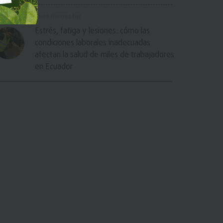
Ekos Bienestar
Estrés, fatiga y lesiones: cómo las
condiciones laborales inadecuadas
afectan la salud de miles de trabajadores
en Ecuador