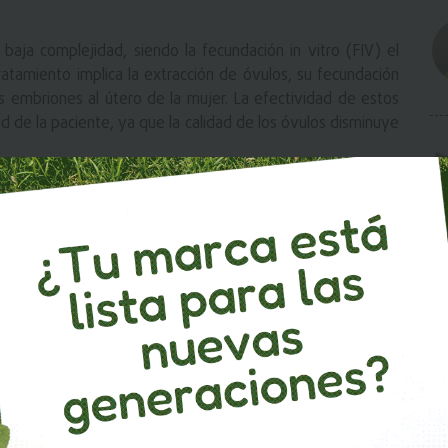
 baja complejidad, siendo la fecundación in vitro (FIV) el
atamiento implica la extracción de óvulos, su fecundación
os embriones al útero de la mujer. La efectividad de estos
de la paciente, ya que la calidad de los óvulos disminuye
obabilidad de éxito del 70% con la FIV, mientras que para
ye al 30%.
n la técnica de congelación de óvulos, lo que permite a las
rana para utilizar sus óvulos en el futuro, aumentando así
reproducción asistida.
ia del Apoyo Emocional
Valencia comienza con un estudio exhaustivo del aparato
as, seguido del diagnóstico y la implementación del
ncia de los embriones, se espera alrededor de 10 días para