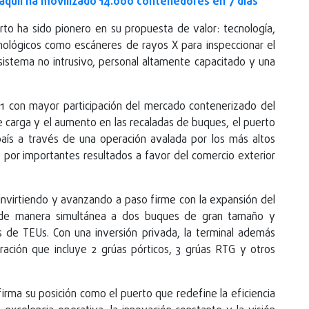
quil ha movilizado 14.000 contenedores en 7 días
rto ha sido pionero en su propuesta de valor: tecnología,
cnológicos como escáneres de rayos X para inspeccionar el
istema no intrusivo, personal altamente capacitado y una
1 con mayor participación del mercado contenerizado del
e carga y el aumento en las recaladas de buques, el puerto
país a través de una operación avalada por los más altos
 por importantes resultados a favor del comercio exterior
 invirtiendo y avanzando a paso firme con la expansión del
 de manera simultánea a dos buques de gran tamaño y
s de TEUs. Con una inversión privada, la terminal además
ración que incluye 2 grúas pórticos, 3 grúas RTG y otros
rma su posición como el puerto que redefine la eficiencia