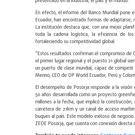
presentado en la industria, el país y el mundo.
En efecto, el informe del Banco Mundial pone e
Ecuador, han encontrado formas de adaptarse, me
La institución destaca que, con una mejor planif
toda la cadena logística, la eficiencia de l
fortaleciendo su competitividad global.
“Estos resultados confirman el compromiso de DP
el primer lugar regional y el puesto 21 global s
un puerto de clase mundial, capaz de competir c
Merino, CEO de DP World Ecuador, Perú y Colom
El desempeño de Posorja responde a la visión c
50 años desarrollada como un proyecto greenf
millones a la fecha, que implicó la construcción
carretera de 21km y un canal de acceso maríti
buques al país. Este modelo exitoso de negocio 
ZEDE Posorja, que cuenta con conexión directa a