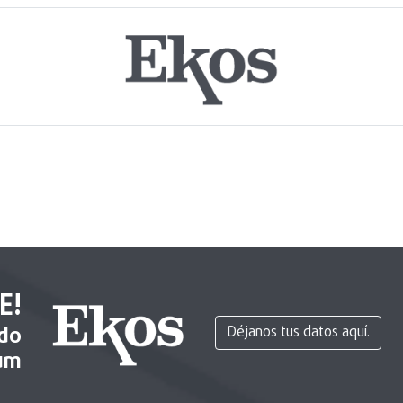
E!
ido
Déjanos tus datos aquí.
um