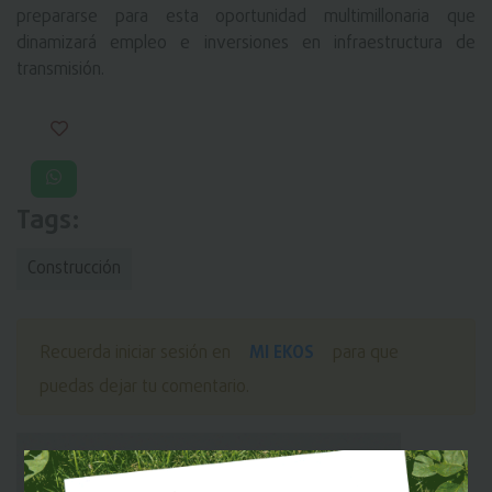
prepararse para esta oportunidad multimillonaria que
dinamizará empleo e inversiones en infraestructura de
transmisión.
Tags:
Construcción
MI EKOS
Recuerda iniciar sesión en
para que
puedas dejar tu comentario.