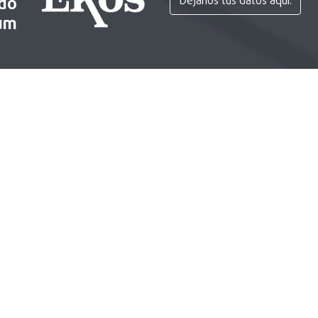
ido
Déjanos tus datos aquí.
um