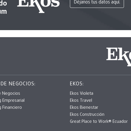
ido
Déjanos tus datos aquí.
um
 DE NEGOCIOS:
EKOS:
e Negocios
Ekos Violeta
g Empresarial
Ekos Travel
g Financiero
Ekos Bienestar
Ekos Construcción
Great Place to Work® Ecuador