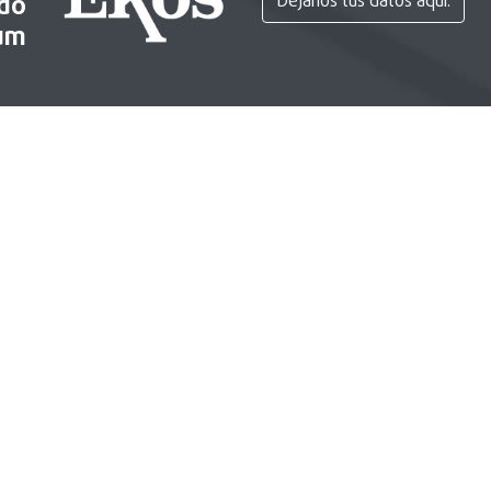
ido
Déjanos tus datos aquí.
um