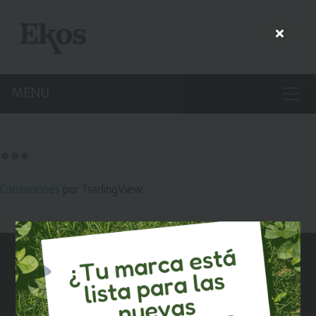
MENÚ
Cotizaciones
por TradingView