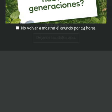
¡REGÍSTRATE!
y recibe contenido
Premium
No volver a mostrar el anuncio por 24 horas.
Déjanos tus datos aquí.