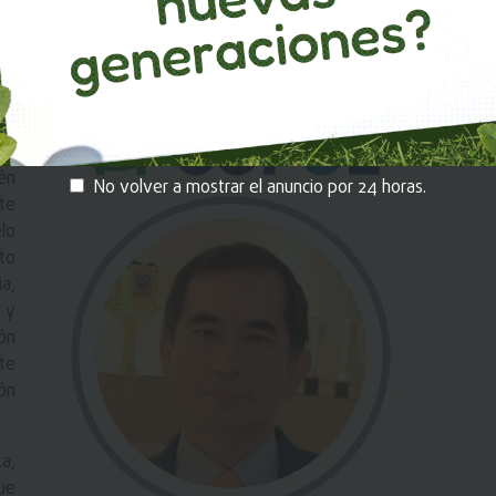
 modelo copol que integra IB,
a un mundo global
os
os
én
No volver a mostrar el anuncio por 24 horas.
te
lo
to
a,
 y
ón
te
ón
ta,
ue