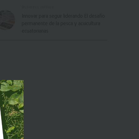
Business culture
Innovar para seguir liderando El desafío
permanente de la pesca y acuicultura
ecuatorianas