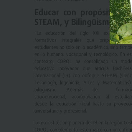
Educar con propósito: el
STEAM, y Bilingüismo par
“La educación del siglo XXI exige model
formativos integrales que preparen a l
estudiantes no solo en lo académico, sino tambi
en lo humano, vocacional y tecnológico. En es
contexto, COPOL ha consolidado un mode
educativo innovador que articula Bachillera
Internacional (IB) con enfoque STEAM (Cienci
Tecnología, Ingeniería, Artes y Matemáticas)
bilingüismo. Además de formaci
socioemocional, acompañando al estudian
desde la educación inicial hasta su proyecci
universitaria y profesional.
Como institución pionera del IB en la región Cos
COPOL complementa este marco con un enfoq