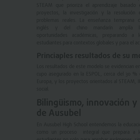
STEAM que prioriza el aprendizaje basado 
proyectos, la investigación y la resolución 
problemas reales. La enseñanza temprana d
inglés y del chino mandarín amplía l
oportunidades académicas, preparando a l
estudiantes para contextos globales y para el ac
Princiaples resultados de su 
Los resultados de este modelo se evidencian en
cupo asegurado en la ESPOL, cerca del 30 % 
Europa, y los proyectos orientados al STEAM, IB
social.
Bilingüismo, innovación y
de Ausubel
En Ausubel High School entendemos la educaci
como un proceso integral que prepara a l
estudiantes no solo para aprobar exámenes, si