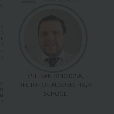
l.
mo,
 y
el
la
do
 y
de
de
es
la