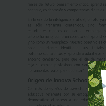
reales del futuro: pensamiento crítico, aprendiz
continuo, colaboración y competencias digitales.
En la era de la inteligencia artificial, el reto ya
es sólo transmitir contenidos, sino form
estudiantes capaces de usar la tecnología c
criterio humano, como un copiloto del aprendiza
y no como un reemplazo. Nuestro objetivo es q
cada estudiante identifique sus fortaleza
potencie sus talentos y aprenda a adaptarse a 
entorno cambiante, para que el día de maña
elija su camino profesional con claridad y ten
herramientas reales para destacar”.
Origen de Innova Schools
Con más de 15 años de trayectoria en Latino
educativa referente por su enfoque innovad
democratizar el acceso a una educación de a
centrado en el estudiante.