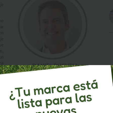
aje
 no
ar
on
je
ue
s,
un
na
ga
américa, Innova Schools se ha consolidado como una red
or. Fundada en 2010 en Perú, nació con la visión de
lta calidad mediante un modelo escalable, accesible y