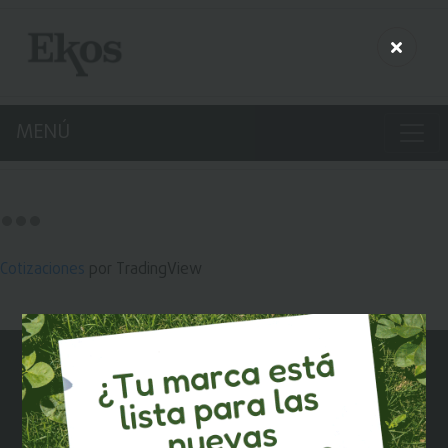
MENÚ
Cotizaciones
por TradingView