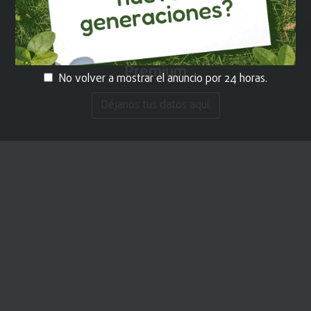
¡REGÍSTRATE!
y recibe contenido
Premium
No volver a mostrar el anuncio por 24 horas.
Déjanos tus datos aquí.