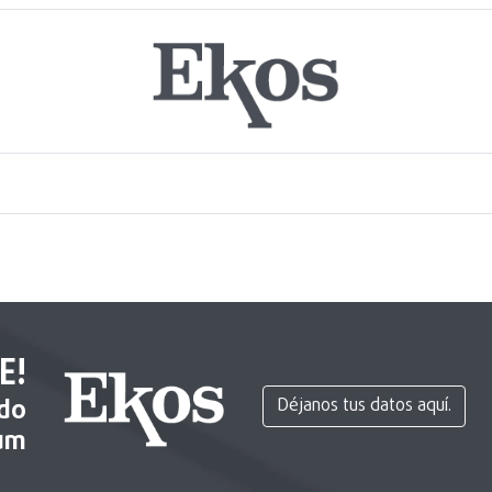
E!
ido
Déjanos tus datos aquí.
um