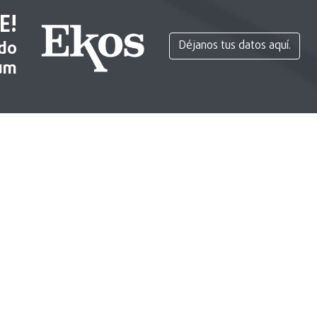
E!
ido
Déjanos tus datos aquí.
um