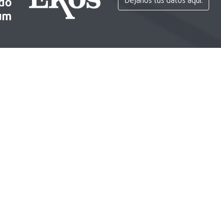
ido
Déjanos tus datos aquí.
um