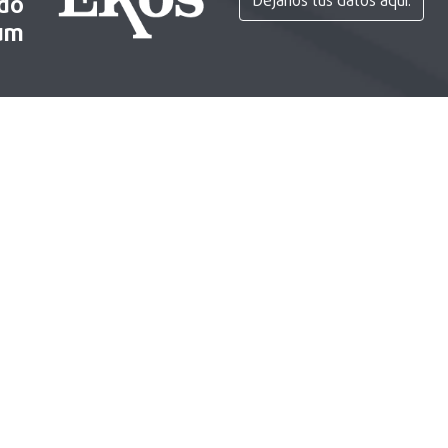
ido
Déjanos tus datos aquí.
um