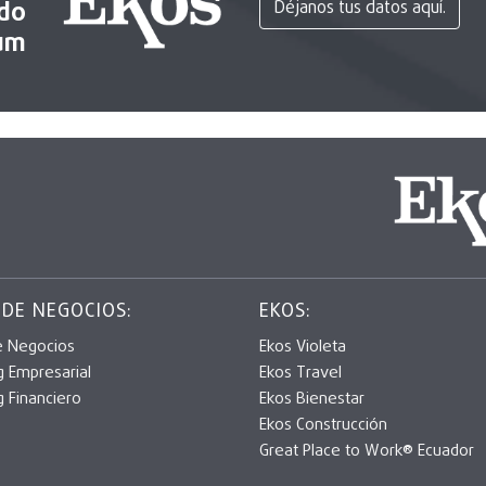
ido
Déjanos tus datos aquí.
um
 DE NEGOCIOS:
EKOS:
e Negocios
Ekos Violeta
g Empresarial
Ekos Travel
g Financiero
Ekos Bienestar
Ekos Construcción
Great Place to Work® Ecuador