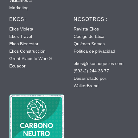
Visitamos a
Marketing
EKOS:
NOSOTROS.:
Ekos Violeta
Revista Ekos
Ekos Travel
Código de Ética
Ekos Bienestar
Quiénes Somos
Ekos Construcción
Política de privacidad
Great Place to Work®
ekos@ekosnegocios.com
Ecuador
(593-2) 244 33 77
Desarrollado por:
WalkerBrand