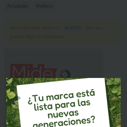
Actualidad
Wellness
MI EKOS
Recuerda iniciar sesión en
para que
puedas dejar tu comentario.