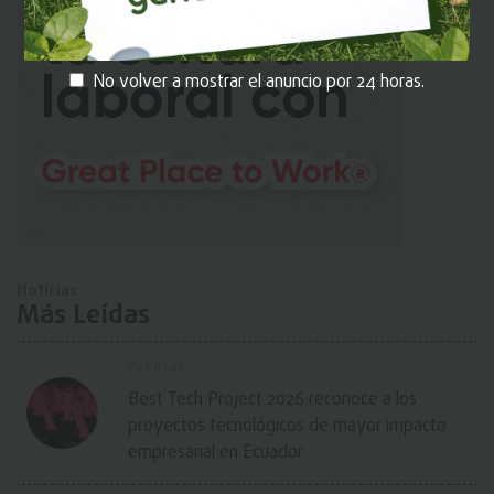
No volver a mostrar el anuncio por 24 horas.
Noticias
Más Leídas
Eventos
Best Tech Project 2026 reconoce a los
proyectos tecnológicos de mayor impacto
empresarial en Ecuador