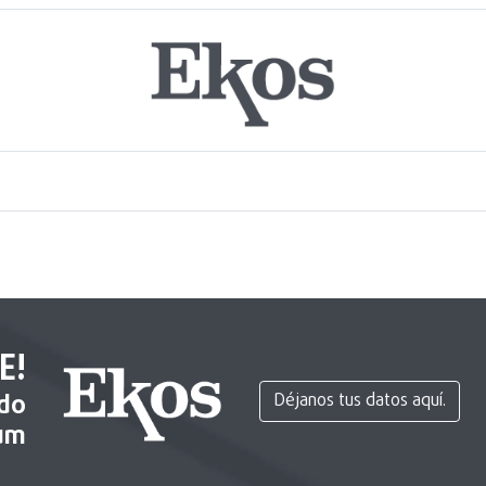
E!
ido
Déjanos tus datos aquí.
um