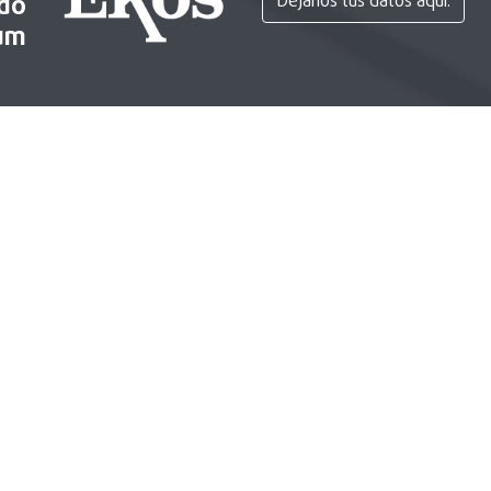
ido
Déjanos tus datos aquí.
um