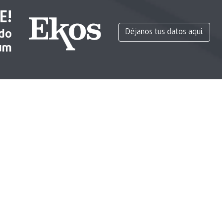
E!
ido
Déjanos tus datos aquí.
um