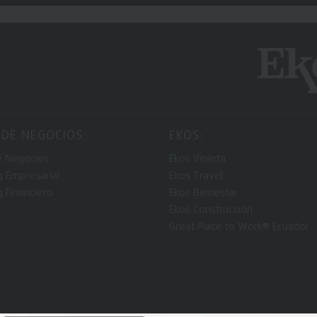
 DE NEGOCIOS:
EKOS:
e Negocios
Ekos Violeta
g Empresarial
Ekos Travel
g Financiero
Ekos Bienestar
Ekos Construcción
Great Place to Work® Ecuador