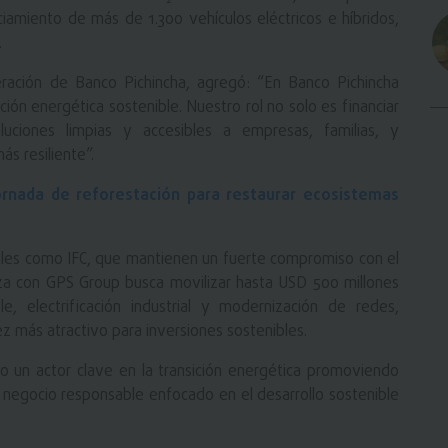
ciamiento de más de 1.300 vehículos eléctricos e híbridos,
.
ración de Banco Pichincha, agregó: “En Banco Pichincha
ón energética sostenible. Nuestro rol no solo es financiar
uciones limpias y accesibles a empresas, familias, y
s resiliente”.
ornada de reforestación para restaurar ecosistemas
rales como IFC, que mantienen un fuerte compromiso con el
anza con GPS Group busca movilizar hasta USD 500 millones
e, electrificación industrial y modernización de redes,
 más atractivo para inversiones sostenibles.
 un actor clave en la transición energética promoviendo
e negocio responsable enfocado en el desarrollo sostenible