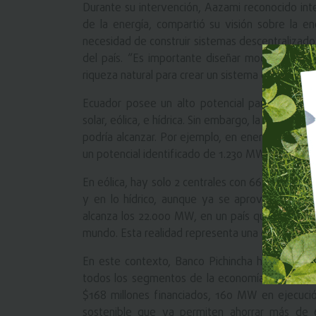
Durante su intervención, Aazami reconocido int
de la energía, compartió su visión sobre la 
necesidad de construir sistemas descentralizados
del país. “Es importante diseñar modelos de n
riqueza natural para crear un sistema energético 
Ecuador posee un alto potencial para el desar
solar, eólica, e hídrica. Sin embargo, la capacidad
podría alcanzar. Por ejemplo, en energía solar
un potencial identificado de 1.230 MW.
En eólica, hay solo 2 centrales con 66,5 MW ins
y en lo hídrico, aunque ya se aprovechan más
alcanza los 22.000 MW, en un país que tiene la
mundo. Esta realidad representa una gran oportun
En este contexto, Banco Pichincha ha desempeña
todos los segmentos de la economía. Desde pr
$168 millones financiados, 160 MW en ejecución 
sostenible que ya permiten ahorrar más de 