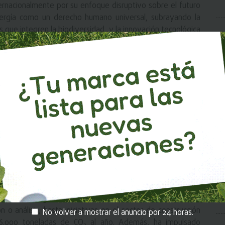
ernacionalmente por su enfoque disruptivo sobre el futuro
energía como un derecho humano universal, subrayando la
 que integren la biodiversidad, y la innovación tecnológica
egocio y políticas que permitan a Ecuador aprovechar su
diverso y participativo”, dijo Aazami.
rollo de energías renovables no convencionales, como la
 instalada actual sigue siendo limitada frente a lo que el país
 existen 34 centrales que suman apenas 26,74 MW, frente a
talados, cuando el potencial estimado supera los 1.800 MW,
 de 8.500 MW en 91 centrales, el potencial identificado
 mayor concentración de ríos por kilómetro cuadrado en el
idad para acelerar la transición energética.
do un rol clave al financiar soluciones sostenibles para
oyectos de gran escala como hidroeléctricas, con más de
o análisis, hasta iniciativas en el sector de construcción
No volver a mostrar el anuncio por 24 horas.
6.000 toneladas de CO₂ al año. Además, ha impulsado