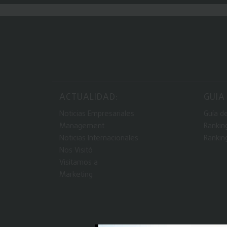
ACTUALIDAD:
GUIA
Noticias Empresariales
Guía d
Management
Rankin
Noticias Internacionales
Rankin
Nos Visitó
Visitamos a
Marketing