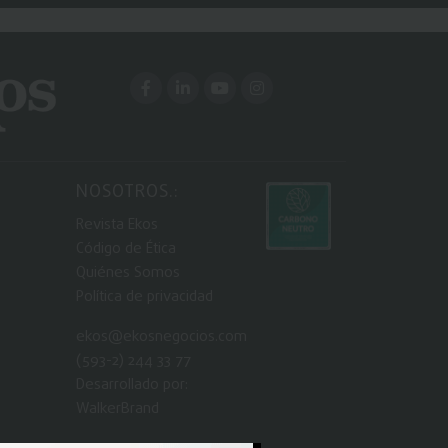
NOSOTROS.:
Revista Ekos
Código de Ética
Quiénes Somos
Política de privacidad
ekos@ekosnegocios.com
(593-2) 244 33 77
Desarrollado por:
WalkerBrand