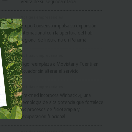
venta de su segunda etapa
Noticias empresariales
Grupo Consenso impulsa su expansión
internacional con la apertura del hub
regional de Indurama en Panamá
Noticias empresariales
Tigo reemplaza a Movistar y Tuenti en
Ecuador sin alterar el servicio
Noticias empresariales
Praxmed incorpora Winback 4, una
tecnología de alta potencia que fortalece
los procesos de fisioterapia y
recuperación funcional