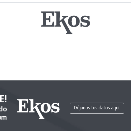
E!
ido
Déjanos tus datos aquí.
um