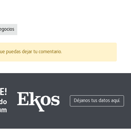
egocios
ue puedas dejar tu comentario.
E!
ido
Déjanos tus datos aquí.
um