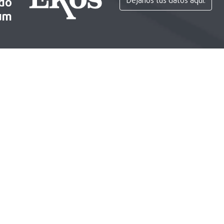
ido
Déjanos tus datos aquí.
um