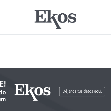
E!
ido
Déjanos tus datos aquí.
um