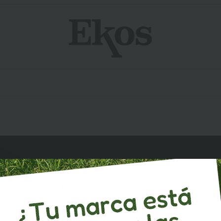
E!
ido
Déjanos tus datos aquí.
um