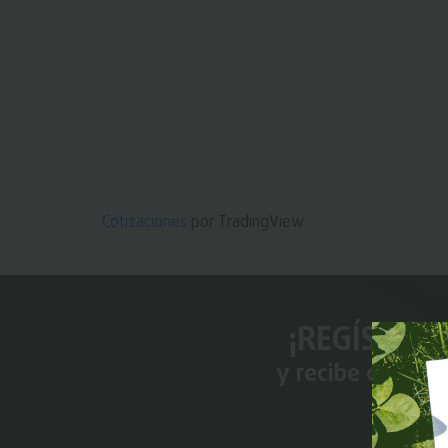
Cotizaciones
por TradingView
¡REGÍSTRAT
y recibe conten
Premi