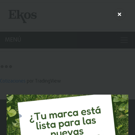
MENÚ
Cotizaciones
por TradingView