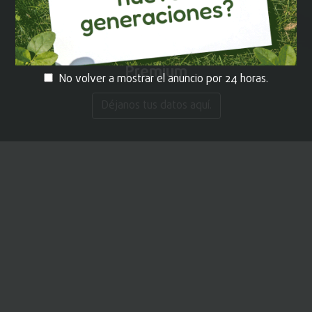
¡REGÍSTRATE!
y recibe contenido
Premium
No volver a mostrar el anuncio por 24 horas.
Déjanos tus datos aquí.